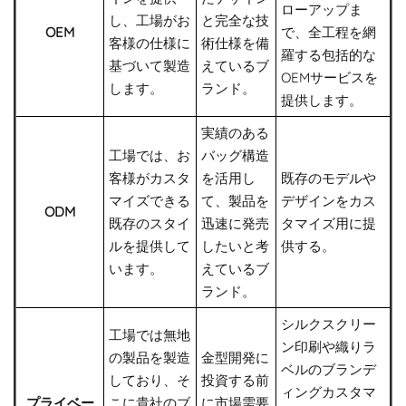
ローアップま
し、工場がお
と完全な技
OEM
で、全工程を網
客様の仕様に
術仕様を備
羅する包括的な
基づいて製造
えているブ
OEMサービスを
します。
ランド。
提供します。
実績のある
工場では、お
バッグ構造
客様がカスタ
を活用し
既存のモデルや
マイズできる
て、製品を
デザインをカス
ODM
既存のスタイ
迅速に発売
タマイズ用に提
ルを提供して
したいと考
供する。
います。
えているブ
ランド。
シルクスクリー
工場では無地
ン印刷や織りラ
の製品を製造
金型開発に
ベルのブランデ
しており、そ
投資する前
ィングカスタマ
プライベー
こに貴社のブ
に市場需要