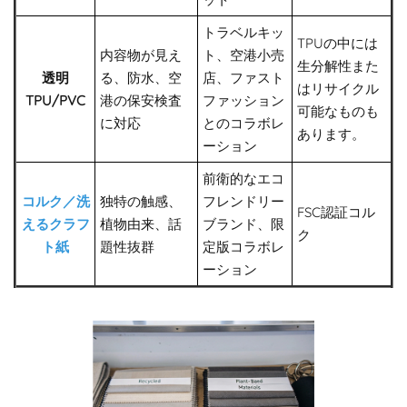
トラベルキッ
TPUの中には
内容物が見え
ト、空港小売
生分解性また
透明
る、防水、空
店、ファスト
はリサイクル
TPU/PVC
港の保安検査
ファッション
可能なものも
に対応
とのコラボレ
あります。
ーション
前衛的なエコ
コルク／洗
独特の触感、
フレンドリー
FSC認証コル
えるクラフ
植物由来、話
ブランド、限
ク
ト紙
題性抜群
定版コラボレ
ーション