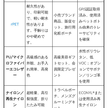
耐久性があ
GRS認証取得
り、印刷可能
小売ブランド
済み、使用済
で、軽い耐水
商品、販促セ
みペットボト
rPET
性がありま
ット、旅行用
ル由来のトレ
す。手触りは
化粧ポーチ
ーサビリティ
やや硬めで
を確保
す。
水性ポリウレ
PU/マイク
高級感のある
高級美容ギフ
タン、低
ロファイバ
外観、お手入
トセット、会
VOC；オプシ
ーエコレザ
れ簡単、高発
員限定プレゼ
ョンでサボテ
ー
色
ント
ン／リンゴ革
を使用
トラベルポー
ナイロン／
超軽量、高引
ECONYL®また
チ、メンズグ
再生ナイロ
裂強度、折り
は使用済み再
ルーミングキ
ン
たたみ可能
生ナイロン
ット