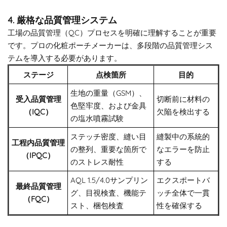
4. 厳格な品質管理システム
工場の品質管理（QC）プロセスを明確に理解することが重要
です。プロの化粧ポーチメーカーは、多段階の品質管理シス
テムを導入する必要があります。
ステージ
点検箇所
目的
生地の重量（GSM）、
受入品質管理
切断前に材料の
色堅牢度、および金具
（IQC）
欠陥を検出する
の塩水噴霧試験
ステッチ密度、縫い目
縫製中の系統的
工程内品質管理
の整列、重要な箇所で
なエラーを防止
（IPQC）
のストレス耐性
する
AQL 1.5/4.0サンプリン
エクスポートバ
最終品質管理
グ、目視検査、機能テ
ッチ全体で一貫
（FQC）
スト、梱包検査
性を確保する