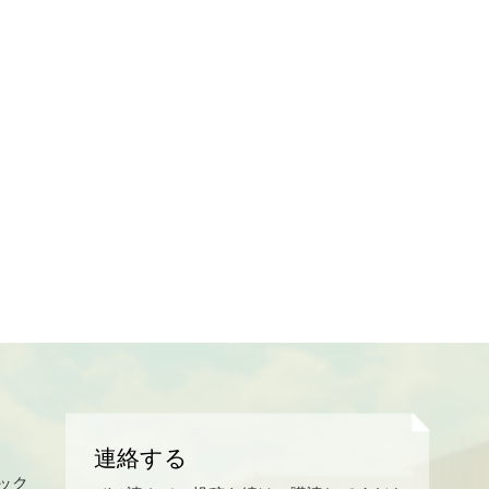
連絡する
ック