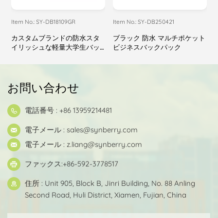
Item No.: SY-DB18109GR
Item No.: SY-DB250421
I
カスタムブランドの防水スタ
ブラック 防水 マルチポケット
イリッシュな軽量大学生バッ
ビジネスバックパック
クパック
お問い合わせ
電話番号 : +86 13959214481
電子メール :
sales@synberry.com
電子メール :
z.liang@synberry.com
ファックス:+86-592-3778517
住所 : Unit 905, Block B, Jinri Building, No. 88 Anling
Second Road, Huli District, Xiamen, Fujian, China